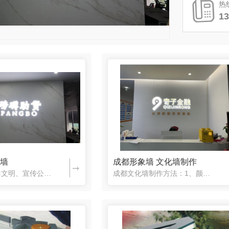
热
13
象墙
成都形象墙 文化墙制作
文化墙是以倡导文明、宣传公益、健康运动、绿色环保、宣传新城市文化、推动城市品牌建设以及帮助城市提升 品牌形象为己任。把墙景美化作为支持城市精神文明创建工作的一项行之有效的载体，与改善美化城市街景结合起...
成都文化墙制作方法：1、颜色是视觉的主导要素。如，企业形象墙设计公司宜采用彰显古朴、稳重的木色、黑色、红色；食品公司宜采用彰显青春活力的蓝色、果绿色；而IT公司则侧重蓝色、深蓝、银灰等颜色的使用，等等。2、质感是视觉的细腻之处。不同行业，设计师运用各种不同新型材料或表现方式的不断创新会起到不同的效果。如：IT行业可运用...