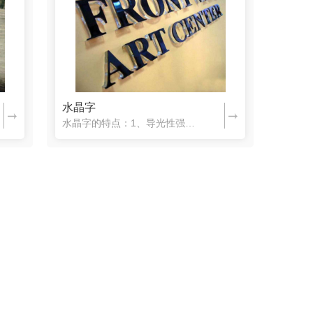
水晶字
水晶字的特点：1、导光性强。2、**，美观，有立体感。3、有水晶质感且具有特殊的颜色饱和度；4、质量轻，运输安装方便；5、可塑性强，表现形式多样。