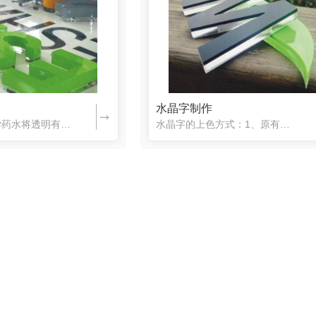
水晶字制作
水晶字是用化学药水将透明有机玻璃（亚克力）跟有色有机片粘合起来组合而成。成型时，可以将透明有机玻璃和有色有机片分开来雕刻，也可先用化学药水粘合后再一起雕刻。因为各自的溶点不同，所以，是分开来雕刻还是粘合后再雕刻就得根据所买的材料来定。以便节约加工时间。水晶字由灯光照射看起来非常好看，它可以用在室内和室外，不怕日晒雨淋。...
水晶字的上色方式：1、原有色板：制作时直接选用彩色亚克力板，即可做出五颜六色的水晶字2、不锈钢板烤漆：根据字形切割出对应的不锈钢板，然后烤漆上色，然后粘贴在水晶字表面3、写真粘贴：对应字形裁切写真，粘贴在水晶字表面。4、UV印色：按制作文件，UV至成形水晶字表板或背面。水晶字的应用范围：水晶字常用于专卖店展柜眉头字、公...