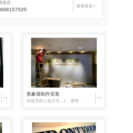
线电话：
查看更多>
688157525
形象墙制作安装
水晶字的上色方式：1、原有色板：制作时直接选用彩色亚克力板，即可做出五颜六色的水晶字2、不锈钢板烤漆：根据字形切割出对应的不锈钢板，然后烤漆上色，然后粘贴在水晶字表面3、写真粘贴：对应字形裁切写真，粘贴在水晶字表面。4、UV印色：按制作文件，UV至成形水晶字表板或背面。水晶字的应用范围：水晶字常用于专卖店展柜眉头字、公...