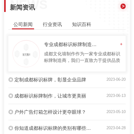
NEWS
>
新闻资讯
公司新闻
行业资讯
知识百科
专业成都标识标牌制造商，品质有保障
+
成都文化墙制作作为一家专业成都标识
标牌制造商，我们一直致力于提供品质
有保障的产品和服务，让客户满意是我
们..的追求。首先，我们在产品制造上
◎ 定制成都标识标牌，彰显企业品牌
2023-06-20
采用了高品质的原材料和严格的生产工
艺。我们选择..的材料，并从不使用次
品或劣质材料。同时，我们在生产中也
◎ 成都标识标牌制作，让城市更美丽
2023-06-13
严格把关每一个环节，..产品质量稳定
可靠。如此一来，我们的产品具有防
◎ 户外广告灯箱怎样设计更夺眼球？
2023-05-10
水、耐腐蚀...
◎ 你知道成都标识标牌的类别有哪些吗？
2023-04-28