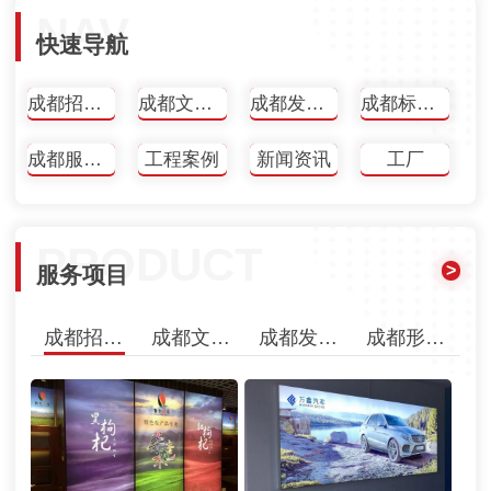
NAV
快速导航
成都招牌/店招
成都文化墙
成都发光字
成都标识标牌
成都服务项目
工程案例
新闻资讯
工厂
PRODUCT
>
服务项目
成都招牌/店招
成都文化墙
成都发光字
成都形象墙