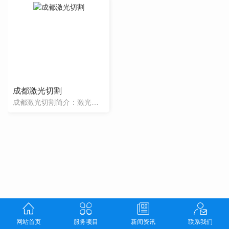
成都激光切割
成都激光切割简介：激光切割设备的价格相当贵，约150万元以上。随着眼前储罐行业的不断发展，越来越多的行业和企业运用到了储罐，越来越多的企业进入到了储罐行业。但是，由于降低了后续工艺处理的成本，所以在大生产中采用这种设备还是可行的。由于没有刀具加工成本，所以激光切割设备也适用生产小批量的原先不能加工的各种尺寸的部件。激光...
网站首页
服务项目
新闻资讯
联系我们