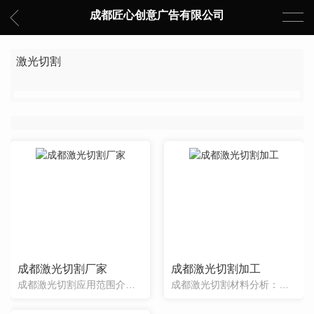
成都匠心创意广告有限公司
激光切割
成都激光切割厂家
成都激光切割加工
成都激光切割应用范围介绍：大多数激光切割机都由数控程序进行控制操作或做成切割机器人。激光切割作为一种精密的加工方法，几乎可以切割所有的材料，包括薄金属板的二维切割或三维切割。在汽车制造领域，小汽车顶窗等空间曲线的切割技术都已经获得广泛应用。德国大众汽车公司用功率为500W的激光器切割形状复杂的车身薄板及各种曲面件。在航...
成都激光切割材料分析：结构钢该材料用氧气切割时会得到较好的结果。当用氧气作为加工气体时，切割边缘会轻微氧化。对于厚度达4mm的板材，可以用氮气作为加工气体进行高压切割。这种情况下，切割边缘不会被氧化。厚度在10mm以上的板材，对激光器使用特殊极板并且在加工中给工件表面涂油可以得到较好的效果。不锈钢在可以接受切割端面氧化...